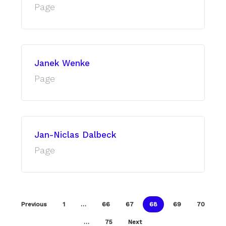
Page
Janek Wenke
Page
Jan-Niclas Dalbeck
Page
Previous
1
…
66
67
68
69
70
…
75
Next