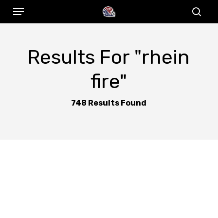
Menu
Skip
to
sear
main
content
Results For
"rhein
fire"
748 Results Found