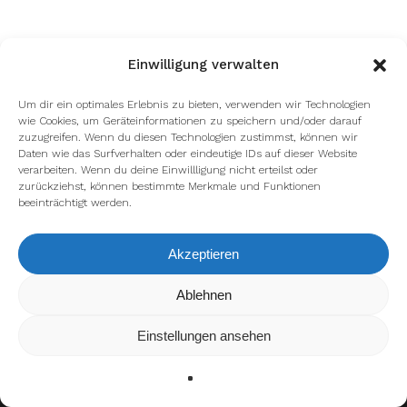
Einwilligung verwalten
Um dir ein optimales Erlebnis zu bieten, verwenden wir Technologien
wie Cookies, um Geräteinformationen zu speichern und/oder darauf
zuzugreifen. Wenn du diesen Technologien zustimmst, können wir
Daten wie das Surfverhalten oder eindeutige IDs auf dieser Website
verarbeiten. Wenn du deine Einwillligung nicht erteilst oder
zurückziehst, können bestimmte Merkmale und Funktionen
beeinträchtigt werden.
Akzeptieren
Wir verwenden Cookies, um dir die bestmögliche Erfahrung auf
Ablehnen
unserer Website zu bieten.
In den
Einstellungen
kannst du erfahren, welche Cookies wir
Einstellungen ansehen
verwenden oder sie ausschalten.
Zustimmen
Ablehnen
Einstellungen