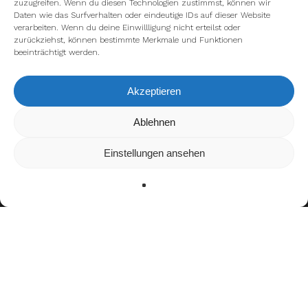
zuzugreifen. Wenn du diesen Technologien zustimmst, können wir
Daten wie das Surfverhalten oder eindeutige IDs auf dieser Website
verarbeiten. Wenn du deine Einwillligung nicht erteilst oder
zurückziehst, können bestimmte Merkmale und Funktionen
beeinträchtigt werden.
Akzeptieren
Wir verwenden Cookies, um dir die bestmögliche Erfahrung auf
Ablehnen
unserer Website zu bieten.
In den
Einstellungen
kannst du erfahren, welche Cookies wir
Einstellungen ansehen
verwenden oder sie ausschalten.
Zustimmen
Ablehnen
Einstellungen
Bisherige Stationen
2020–2021: Bad Homburg Sentinals
seit 2022:
Frankfurt Galaxy