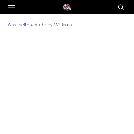
Menu
Skip
to
sear
main
Startseite
»
Anthony Williams
content