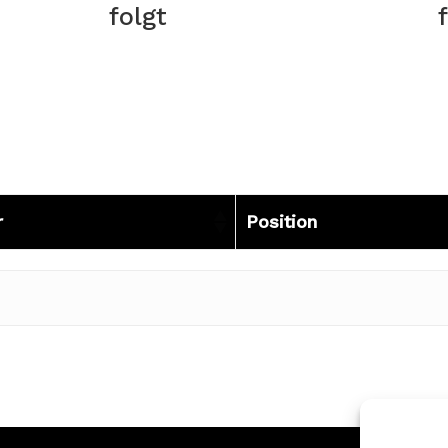
folgt
r
Position
r
Position