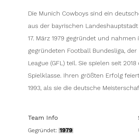
Die Munich Cowboys sind ein deutsch
aus der bayrischen Landeshauptstad
17. März 1979 gegründet und nahmen 
gegründeten Football Bundesliga, der
Hit enter to search or ESC to close
League (GFL) teil. Sie spielen seit 201
Spielklasse. Ihren größten Erfolg fei
1993, als sie die deutsche Meistersch
Team Info
Gegründet:
1979