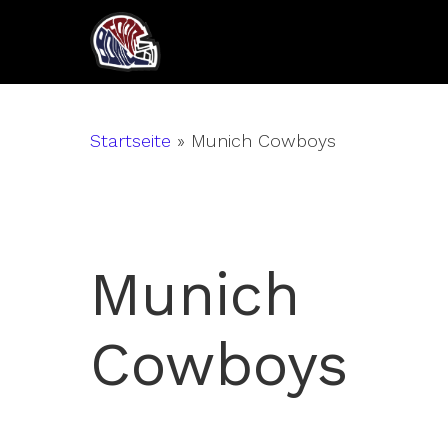
Skip
to
main
content
Startseite
»
Munich Cowboys
Munich
Cowboys