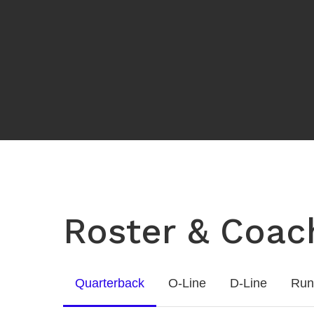
Roster & Coac
Quarterback
O-Line
D-Line
Run