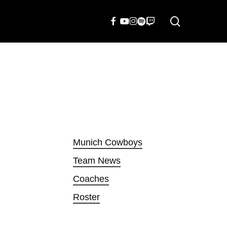
search
FACEBOOK
YOUTUBE
INSTAGRAM
SPOTIFY
TWITCH
Munich Cowboys
Team News
Coaches
Roster