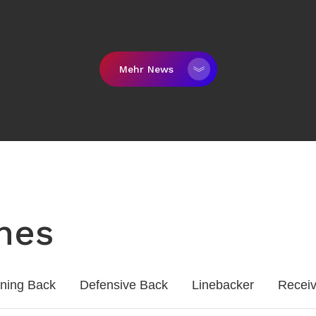
Mehr News
hes
ning Back
Defensive Back
Linebacker
Receiv