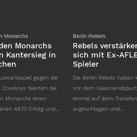
n Monarchs
Berlin Rebels
den Monarchs
Rebels verstärke
rn Kantersieg in
sich mit Ex-AFL
chen
Spieler
uswärtsspiel gegen die
Die Berlin Rebels haben 
 Cowboys feierten die
vor dem Saisonendspur
n Monarchs einen
einmal auf dem Transfe
änen 48:10 Erfolg und…
zugeschlagen und…