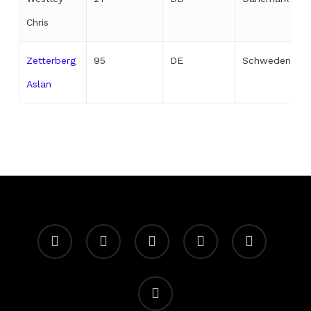
Chris
Zetterberg
95
DE
Schweden
Aslan
facebook
youtube
instagram
spotify
twitch
email