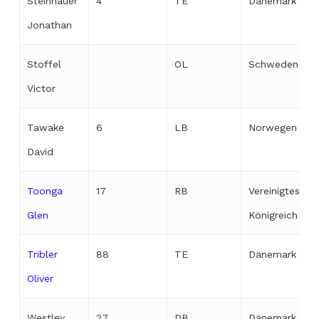
Steinhauer
4
TE
Dänemark
Jonathan
Stoffel
OL
Schweden
Victor
Tawake
6
LB
Norwegen
David
Toonga
17
RB
Vereinigtes
Glen
Königreich
Tribler
88
TE
Dänemark
Oliver
Westley
27
DB
Dänemark