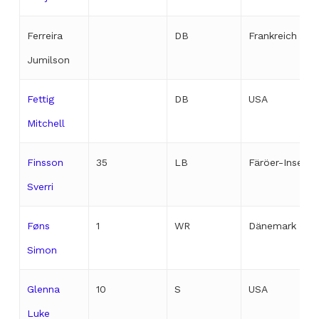
Ferreira
DB
Frankreich
Jumilson
Fettig
DB
USA
Mitchell
Finsson
35
LB
Färöer-Inseln
Sverri
Føns
1
WR
Dänemark
Simon
Glenna
10
S
USA
Luke