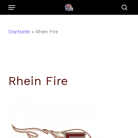
Menu
Skip
to
sear
main
content
Startseite
»
Rhein Fire
Rhein Fire