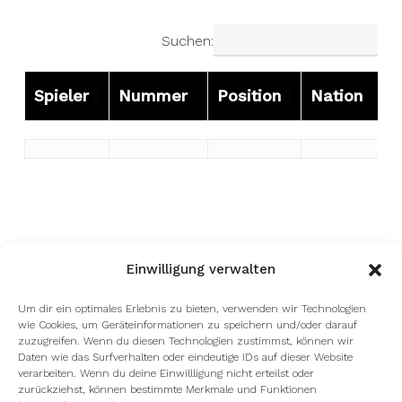
Suchen:
Spieler
Nummer
Position
Nation
Spieler
Nummer
Position
Nation
Einwilligung verwalten
Um dir ein optimales Erlebnis zu bieten, verwenden wir Technologien
wie Cookies, um Geräteinformationen zu speichern und/oder darauf
zuzugreifen. Wenn du diesen Technologien zustimmst, können wir
facebook
youtube
instagram
spotify
twitch
Daten wie das Surfverhalten oder eindeutige IDs auf dieser Website
verarbeiten. Wenn du deine Einwillligung nicht erteilst oder
zurückziehst, können bestimmte Merkmale und Funktionen