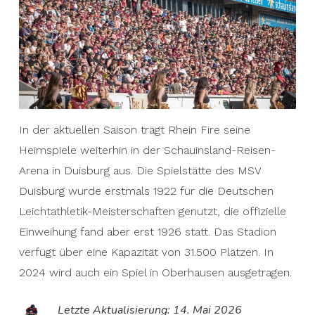
Jahren 1997, 2002 und 2003 gelang dies leider
nicht. Obwohl die NFL Europe 2007 den
Spielbetrieb einstellte und damit das Rhein Fire -
Team verschwand, erlosch das Feuer innerhalb
der Football-Community nie.
In der aktuellen Saison trägt Rhein Fire seine
Heimspiele weiterhin in der Schauinsland-Reisen-
Arena in Duisburg aus. Die Spielstätte des MSV
Duisburg wurde erstmals 1922 für die Deutschen
Leichtathletik-Meisterschaften genutzt, die offizielle
Einweihung fand aber erst 1926 statt. Das Stadion
verfügt über eine Kapazität von 31.500 Plätzen. In
2024 wird auch ein Spiel in Oberhausen ausgetragen.
Letzte Aktualisierung: 14. Mai 2026