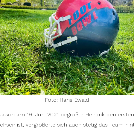
Foto: Hans Ewald
aison am 19. Juni 2021 begrüßte Hendrik den ersten
achsen ist, vergrößerte sich auch stetig das Team hin