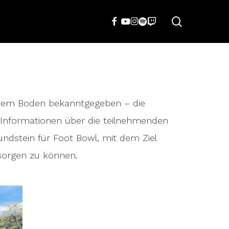
search
FACEBOOK
YOUTUBE
INSTAGRAM
SPOTIFY
TWITCH
chem Boden bekanntgegeben – die
 Informationen über die teilnehmenden
ndstein für Foot Bowl, mit dem Ziel
rsorgen zu können.