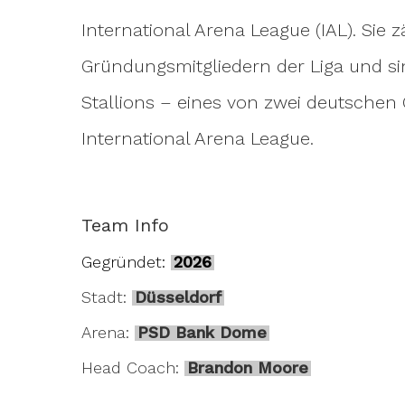
International Arena League (IAL). Sie
Hit enter to search or ESC to close
Gründungsmitgliedern der Liga und si
Stallions – eines von zwei deutsche
International Arena League.
Team Info
Gegründet:
2026
Stadt:
Düsseldorf
Arena:
PSD Bank Dome
Head Coach:
Brandon Moore