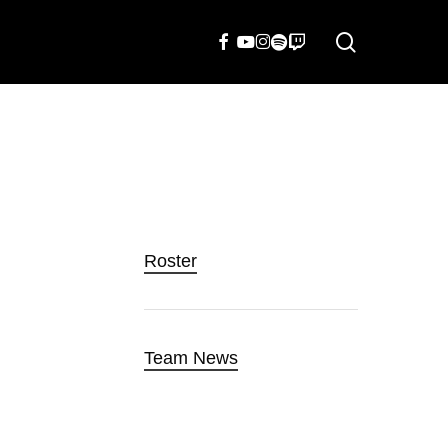
search
FACEBOOK
YOUTUBE
INSTAGRAM
SPOTIFY
TWITCH
Roster
Team News