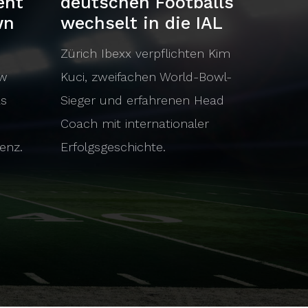
ent
deutschen Footballs
wn
wechselt in die IAL
Zürich Ibexx verpflichten Kim
ow
Kuci, zweifachen World-Bowl-
as
Sieger und erfahrenen Head
Coach mit internationaler
enz.
Erfolgsgeschichte.