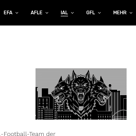
EFA
AFLE
IAL
GFL
MEHR
a-Football-Team der