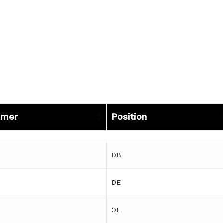
mer
Position
mer
Position
DB
DE
OL