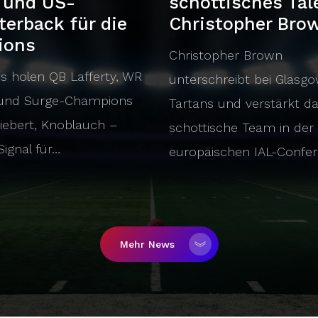
 und US-
schottisches Tal
terback für die
Christopher Bro
lions
Christopher Brown
ns holen QB Lafferty, WR
unterschreibt bei Glasg
 und Surge-Champions
Tartans und verstärkt d
Siebert, Knoblauch –
schottische Team in der
Signal für…
europäischen IAL-Confer
Mehr News