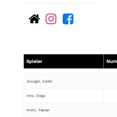
Spieler
Num
Spieler
Num
Gourgel, Eddie
Irles, Diego
Kratz. Fabian