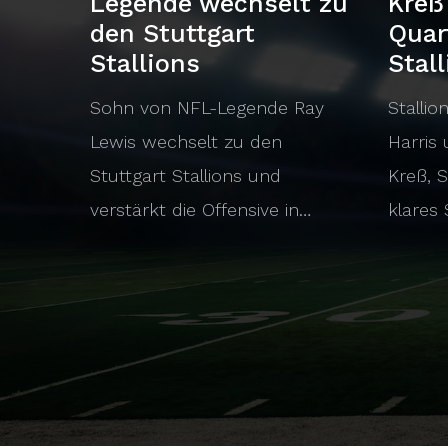
Legende wechselt zu
Kreß
den Stuttgart
Quar
Stallions
Stal
Sohn von NFL-Legende Ray
Stallio
Lewis wechselt zu den
Harris
Stuttgart Stallions und
Kreß, 
verstärkt die Offensive in…
klares 