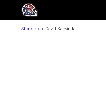
Skip
to
main
content
Startseite
»
David Kanyinda