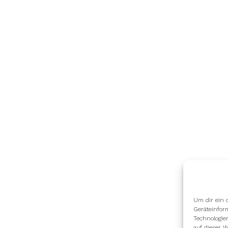
Um dir ein 
Geräteinfor
Technologie
auf dieser W