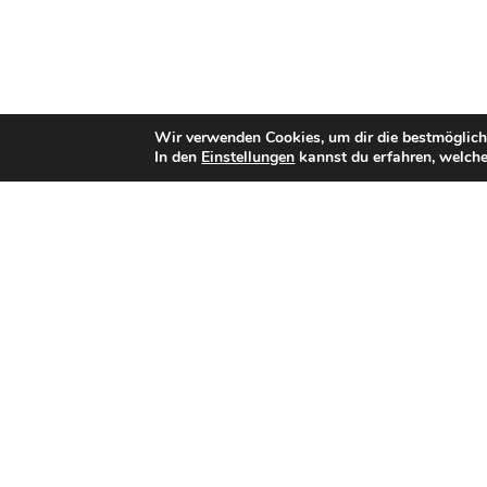
Wir verwenden Cookies, um dir die bestmöglich
In den
Einstellungen
kannst du erfahren, welche
Bisherige Stationen
2000–2022: Salzburg Ducks
seit 2023:
Raiders Tirol
Teamerfolge