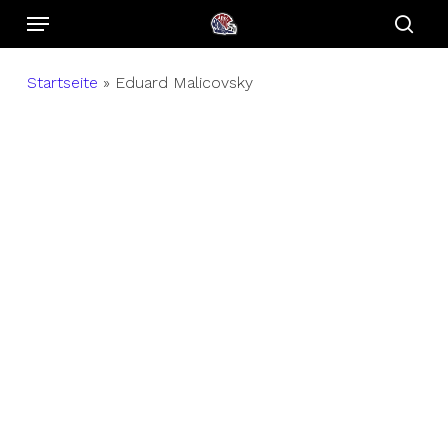
Menu
Skip
to
sear
main
Startseite
»
Eduard Malicovsky
content