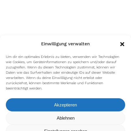
Einwilligung verwalten
Um dir ein optimales Erlebnis zu bieten, verwenden wir Technologien
wie Cookies, um Geräteinformationen zu speichern und/oder darauf
zuzugreifen. Wenn du diesen Technologien zustimmst, können wir
Daten wie das Surfverhalten oder eindeutige IDs auf dieser Website
verarbeiten. Wenn du deine Einwillligung nicht erteilst oder
zurückziehst, können bestimmte Merkmale und Funktionen
beeinträchtigt werden.
Akzeptieren
Ablehnen
Wir verwenden Cookies, um dir die bestmögliche Erfahrung
auf unserer Website zu bieten.
In den
Einstellungen
kannst du erfahren, welche Cookies