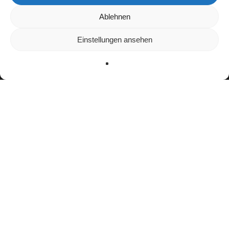
Wir verwenden Cookies, um dir die bestmögliche Erfahrung auf
Ablehnen
unserer Website zu bieten.
In den
Einstellungen
kannst du erfahren, welche Cookies wir
Einstellungen ansehen
verwenden oder sie ausschalten.
Zustimmen
Ablehnen
Einstellungen