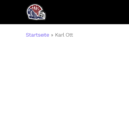
Skip
to
main
content
Startseite
»
Karl Ott