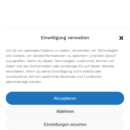
Einwilligung verwalten
Um dir ein optimales Erlebnis zu bieten, verwenden wir Technologien
wie Cookies, um Geräteinformationen zu speichern und/oder darauf
zuzugreifen. Wenn du diesen Technologien zustimmst, können wir
Daten wie das Surfverhalten oder eindeutige IDs auf dieser Website
verarbeiten. Wenn du deine Einwillligung nicht erteilst oder
zurückziehst, können bestimmte Merkmale und Funktionen
beeinträchtigt werden.
Akzeptieren
Wir verwenden Cookies, um dir die bestmögliche Erfahrung auf
Ablehnen
unserer Website zu bieten.
In den
Einstellungen
kannst du erfahren, welche Cookies wir
Einstellungen ansehen
verwenden oder sie ausschalten.