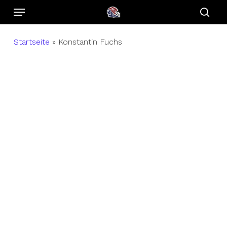
Menu
Skip
to
sear
main
Startseite
»
Konstantin Fuchs
content