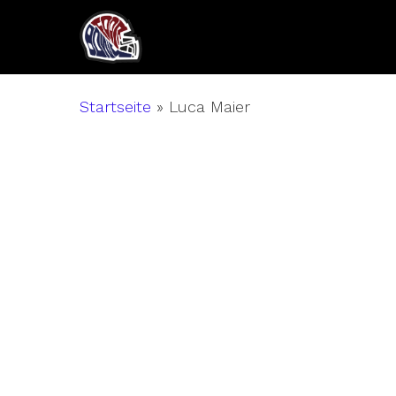
Skip
to
main
content
Startseite
»
Luca Maier