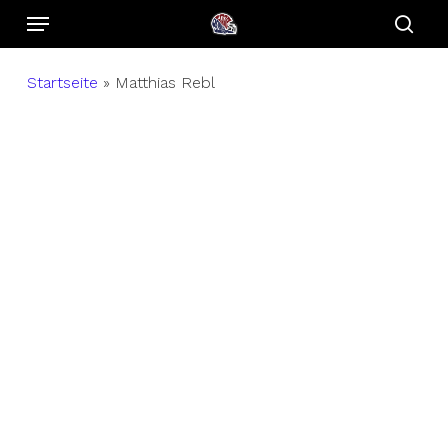
Menu
Skip
to
sear
main
Startseite
»
Matthias Rebl
content