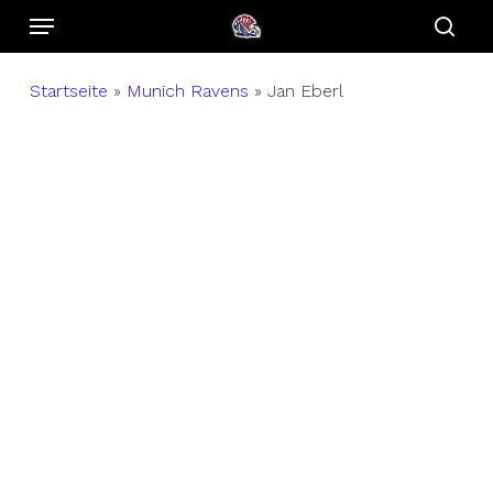
Menu
Skip
to
sear
main
Startseite
»
Munich Ravens
»
Jan Eberl
content