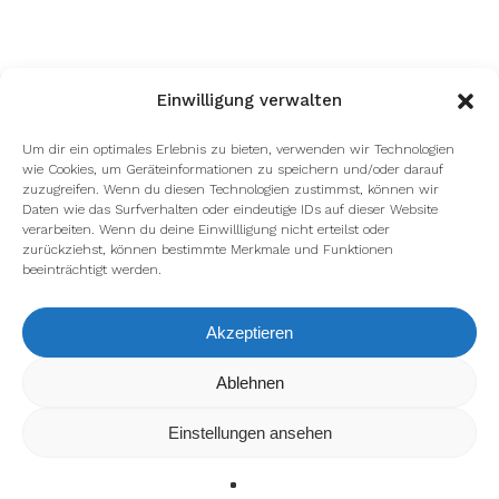
Einwilligung verwalten
Um dir ein optimales Erlebnis zu bieten, verwenden wir Technologien
wie Cookies, um Geräteinformationen zu speichern und/oder darauf
zuzugreifen. Wenn du diesen Technologien zustimmst, können wir
Daten wie das Surfverhalten oder eindeutige IDs auf dieser Website
verarbeiten. Wenn du deine Einwillligung nicht erteilst oder
zurückziehst, können bestimmte Merkmale und Funktionen
beeinträchtigt werden.
Akzeptieren
Wir verwenden Cookies, um dir die bestmögliche Erfahrung auf
Ablehnen
unserer Website zu bieten.
In den
Einstellungen
kannst du erfahren, welche Cookies wir
Einstellungen ansehen
verwenden oder sie ausschalten.
Zustimmen
Ablehnen
Einstellungen