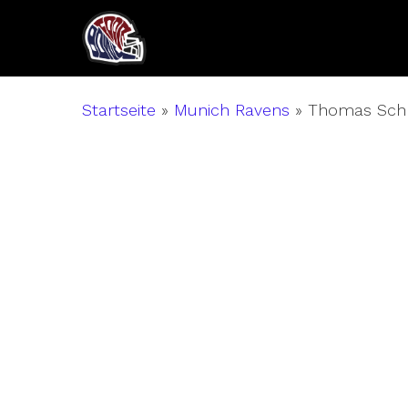
Skip
to
main
content
Startseite
»
Munich Ravens
»
Thomas Sch