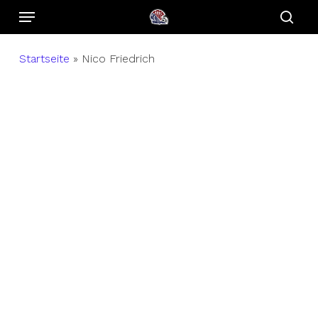
Menu
Skip
to
sear
main
Startseite
»
Nico Friedrich
content