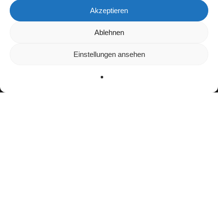
Akzeptieren
Ablehnen
Wir verwenden Cookies, um dir die bestmögliche Erfahrung
auf unserer Website zu bieten.
In den
Einstellungen
kannst du erfahren, welche Cookies
Einstellungen ansehen
wir verwenden oder sie ausschalten.
Zustimmen
Ablehnen
Einstellungen
Bisherige Stationen
2017-2022: Badener Greifs
seit 2023:
Pforzheim Wilddogs
Teamerfolge
Meister GFL2 (2024)