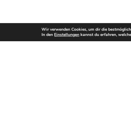
Wir verwenden Cookies, um dir die bestmöglich
In den
Einstellungen
kannst du erfahren, welche
Bisherige Stationen
2014–2016: Böblingen Bears
2017–2020: Stuttgart Scorpions
2021–2022:
Stuttgart Surge