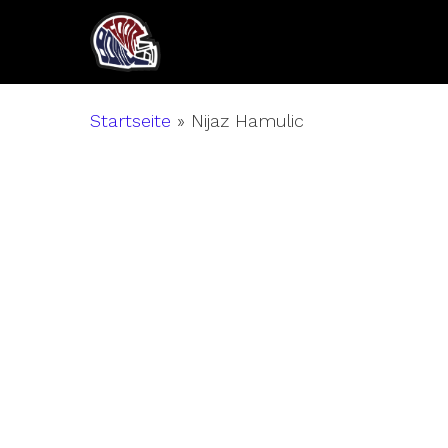
Skip
to
main
content
Startseite
»
Nijaz Hamulic