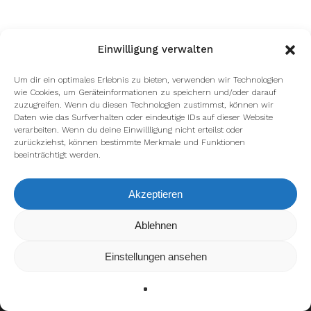
Einwilligung verwalten
Um dir ein optimales Erlebnis zu bieten, verwenden wir Technologien
wie Cookies, um Geräteinformationen zu speichern und/oder darauf
zuzugreifen. Wenn du diesen Technologien zustimmst, können wir
facebook
youtube
instagram
spotify
twitch
Daten wie das Surfverhalten oder eindeutige IDs auf dieser Website
verarbeiten. Wenn du deine Einwillligung nicht erteilst oder
zurückziehst, können bestimmte Merkmale und Funktionen
beeinträchtigt werden.
email
Akzeptieren
Wir verwenden Cookies, um dir die bestmögliche Erfahrung auf
Ablehnen
Impressum
Datenschutzerklärung
unserer Website zu bieten.
In den
Einstellungen
kannst du erfahren, welche Cookies wir
Einstellungen ansehen
verwenden oder sie ausschalten.
Zustimmen
Ablehnen
Einstellungen