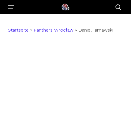
Menu
Skip
to
sear
main
content
Startseite
»
Panthers Wrocław
»
Daniel Tarnawski