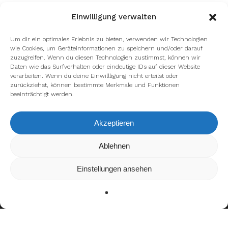
Einwilligung verwalten
Um dir ein optimales Erlebnis zu bieten, verwenden wir Technologien
wie Cookies, um Geräteinformationen zu speichern und/oder darauf
zuzugreifen. Wenn du diesen Technologien zustimmst, können wir
Daten wie das Surfverhalten oder eindeutige IDs auf dieser Website
verarbeiten. Wenn du deine Einwillligung nicht erteilst oder
zurückziehst, können bestimmte Merkmale und Funktionen
beeinträchtigt werden.
Akzeptieren
Wir verwenden Cookies, um dir die bestmögliche Erfahrung auf
Ablehnen
unserer Website zu bieten.
In den
Einstellungen
kannst du erfahren, welche Cookies wir
Einstellungen ansehen
verwenden oder sie ausschalten.
Zustimmen
Ablehnen
Einstellungen