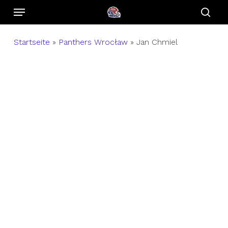
Menu
Skip
to
sear
main
Startseite
»
Panthers Wrocław
»
Jan Chmiel
content