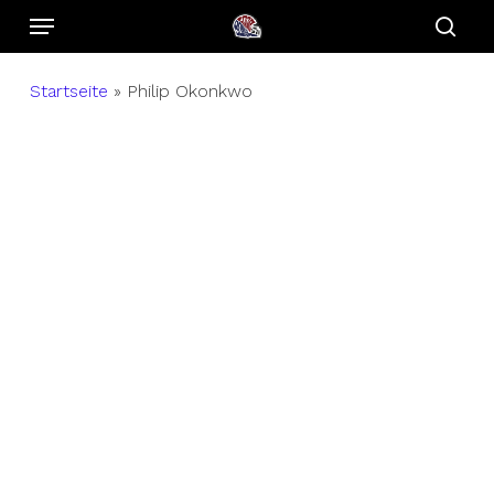
Menu
Skip
to
sear
main
Startseite
»
Philip Okonkwo
content