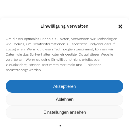
Einwilligung verwalten
Um dir ein optimales Erlebnis zu bieten, verwenden wir Technologien
wie Cookies, um Geräteinformationen zu speichern und/oder darauf
zuzugreifen. Wenn du diesen Technologien zustimmst, können wir
Daten wie das Surfverhalten oder eindeutige IDs auf dieser Website
verarbeiten. Wenn du deine Einwillligung nicht erteilst oder
zurückziehst, können bestimmte Merkmale und Funktionen
beeinträchtigt werden.
Akzeptieren
Wir verwenden Cookies, um dir die bestmögliche Erfahrung auf
Ablehnen
unserer Website zu bieten.
In den
Einstellungen
kannst du erfahren, welche Cookies wir
Einstellungen ansehen
verwenden oder sie ausschalten.
Zustimmen
Ablehnen
Einstellungen