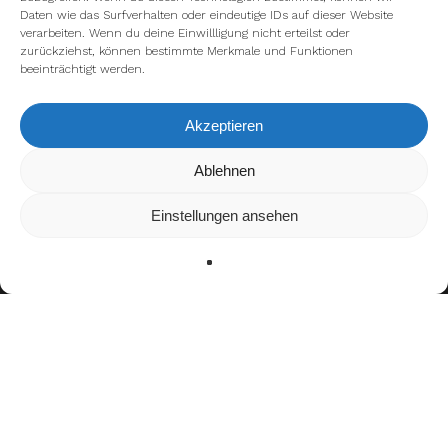
Daten wie das Surfverhalten oder eindeutige IDs auf dieser Website
verarbeiten. Wenn du deine Einwillligung nicht erteilst oder
zurückziehst, können bestimmte Merkmale und Funktionen
beeinträchtigt werden.
Akzeptieren
Wir verwenden Cookies, um dir die bestmögliche Erfahrung auf
Ablehnen
unserer Website zu bieten.
In den
Einstellungen
kannst du erfahren, welche Cookies wir
Einstellungen ansehen
verwenden oder sie ausschalten.
Zustimmen
Ablehnen
Einstellungen
Teamerfolge
CEFL Bowl Champion (2016)
Vize-Europameister (2018)