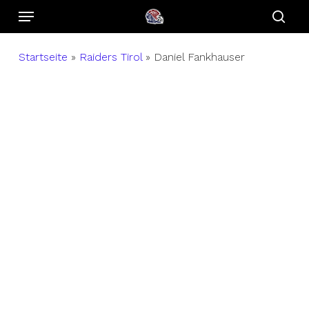
Menu
Skip
to
sear
main
Startseite
»
Raiders Tirol
»
Daniel Fankhauser
content