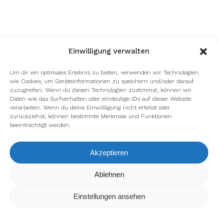
Einwilligung verwalten
Um dir ein optimales Erlebnis zu bieten, verwenden wir Technologien
wie Cookies, um Geräteinformationen zu speichern und/oder darauf
zuzugreifen. Wenn du diesen Technologien zustimmst, können wir
Daten wie das Surfverhalten oder eindeutige IDs auf dieser Website
verarbeiten. Wenn du deine Einwillligung nicht erteilst oder
zurückziehst, können bestimmte Merkmale und Funktionen
beeinträchtigt werden.
Akzeptieren
Wir verwenden Cookies, um dir die bestmögliche Erfahrung auf
Ablehnen
unserer Website zu bieten.
In den
Einstellungen
kannst du erfahren, welche Cookies wir
Einstellungen ansehen
verwenden oder sie ausschalten.