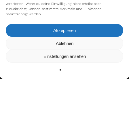
verarbeiten. Wenn du deine Einwillligung nicht erteilst oder
zurückziehst, können bestimmte Merkmale und Funktionen
beeinträchtigt werden.
Akzeptieren
Wir verwenden Cookies, um dir die bestmögliche Erfahrung auf
Ablehnen
unserer Website zu bieten.
In den
Einstellungen
kannst du erfahren, welche Cookies wir
Einstellungen ansehen
verwenden oder sie ausschalten.
Zustimmen
Ablehnen
Einstellungen
Bisherige Stationen
2014–2019: Cologne Crocodiles
2020:
Panthers Wrocław
2021: Cologne Crocodiles