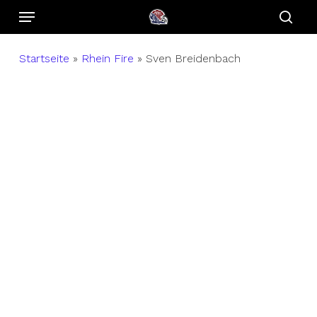
Menu
Skip
to
sear
main
Startseite
»
Rhein Fire
»
Sven Breidenbach
content