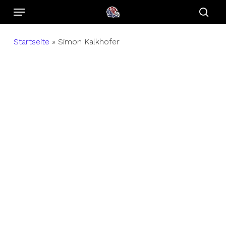
Menu
Skip
to
sear
main
Startseite
»
Simon Kalkhofer
content