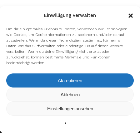
Einwilligung verwalten
Um dir ein optimales Erlebnis zu bieten, verwenden wir Technologien
wie Cookies, um Geräteinformationen zu speichern und/oder darauf
zuzugreifen. Wenn du diesen Technologien zustimmst, können wir
Daten wie das Surfverhalten oder eindeutige IDs auf dieser Website
verarbeiten. Wenn du deine Einwillligung nicht erteilst oder
zurückziehst, können bestimmte Merkmale und Funktionen
beeinträchtigt werden.
Akzeptieren
Ablehnen
Wir verwenden Cookies, um dir die bestmögliche Erfahrung
auf unserer Website zu bieten.
In den
Einstellungen
kannst du erfahren, welche Cookies
Einstellungen ansehen
wir verwenden oder sie ausschalten.
Zustimmen
Ablehnen
Einstellungen