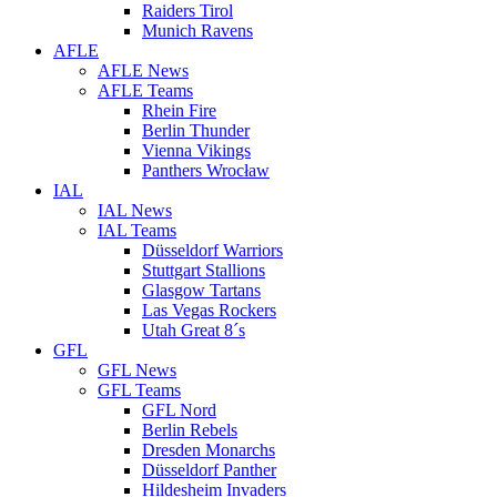
Raiders Tirol
Munich Ravens
AFLE
AFLE News
AFLE Teams
Rhein Fire
Berlin Thunder
Vienna Vikings
Panthers Wrocław
IAL
IAL News
IAL Teams
Düsseldorf Warriors
Stuttgart Stallions
Glasgow Tartans
Las Vegas Rockers
Utah Great 8´s
GFL
GFL News
GFL Teams
GFL Nord
Berlin Rebels
Dresden Monarchs
Düsseldorf Panther
Hildesheim Invaders