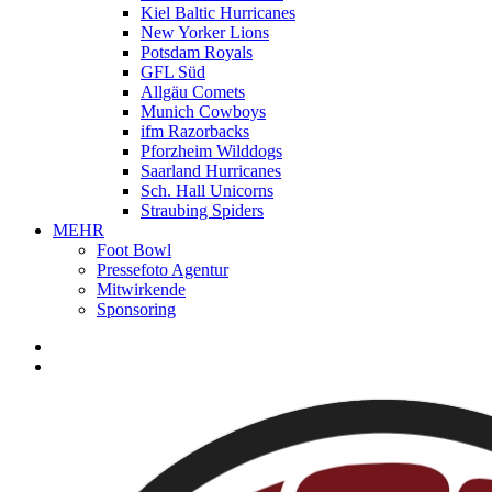
Kiel Baltic Hurricanes
New Yorker Lions
Potsdam Royals
GFL Süd
Allgäu Comets
Munich Cowboys
ifm Razorbacks
Pforzheim Wilddogs
Saarland Hurricanes
Sch. Hall Unicorns
Straubing Spiders
MEHR
Foot Bowl
Pressefoto Agentur
Mitwirkende
Sponsoring
facebook
youtube
instagram
spotify
twitch
search