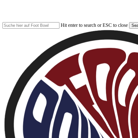
Skip
to
main
content
Hit enter to search or ESC to close
Sea
Close
Search