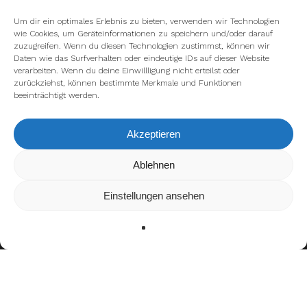
Um dir ein optimales Erlebnis zu bieten, verwenden wir Technologien
wie Cookies, um Geräteinformationen zu speichern und/oder darauf
zuzugreifen. Wenn du diesen Technologien zustimmst, können wir
Daten wie das Surfverhalten oder eindeutige IDs auf dieser Website
verarbeiten. Wenn du deine Einwillligung nicht erteilst oder
zurückziehst, können bestimmte Merkmale und Funktionen
beeinträchtigt werden.
Akzeptieren
Wir verwenden Cookies, um dir die bestmögliche Erfahrung auf
Ablehnen
unserer Website zu bieten.
In den
Einstellungen
kannst du erfahren, welche Cookies wir
Einstellungen ansehen
verwenden oder sie ausschalten.
Zustimmen
Ablehnen
Einstellungen