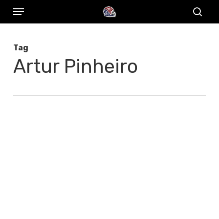
Menu
Skip
to
sear
main
Tag
content
Artur Pinheiro