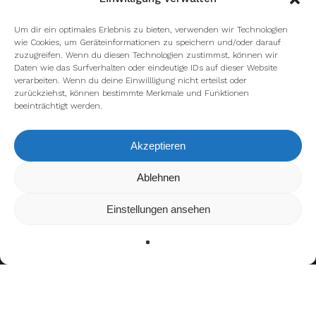
Um dir ein optimales Erlebnis zu bieten, verwenden wir Technologien
wie Cookies, um Geräteinformationen zu speichern und/oder darauf
zuzugreifen. Wenn du diesen Technologien zustimmst, können wir
Daten wie das Surfverhalten oder eindeutige IDs auf dieser Website
verarbeiten. Wenn du deine Einwillligung nicht erteilst oder
zurückziehst, können bestimmte Merkmale und Funktionen
beeinträchtigt werden.
Akzeptieren
Wir verwenden Cookies, um dir die bestmögliche Erfahrung auf
Ablehnen
unserer Website zu bieten.
In den
Einstellungen
kannst du erfahren, welche Cookies wir
Einstellungen ansehen
verwenden oder sie ausschalten.
Zustimmen
Ablehnen
Einstellungen