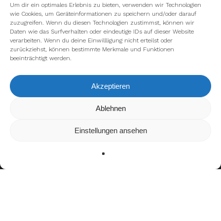
Um dir ein optimales Erlebnis zu bieten, verwenden wir Technologien
wie Cookies, um Geräteinformationen zu speichern und/oder darauf
zuzugreifen. Wenn du diesen Technologien zustimmst, können wir
Daten wie das Surfverhalten oder eindeutige IDs auf dieser Website
verarbeiten. Wenn du deine Einwillligung nicht erteilst oder
zurückziehst, können bestimmte Merkmale und Funktionen
beeinträchtigt werden.
Akzeptieren
Wir verwenden Cookies, um dir die bestmögliche Erfahrung auf
Ablehnen
unserer Website zu bieten.
In den
Einstellungen
kannst du erfahren, welche Cookies wir
Einstellungen ansehen
verwenden oder sie ausschalten.
Zustimmen
Ablehnen
Einstellungen