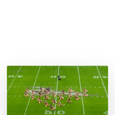
Neue
Spieler
für
Rhein
Fire