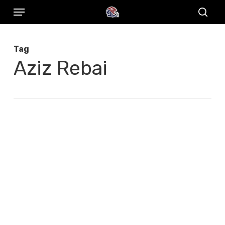
Menu
Skip
to
sear
main
Tag
content
Aziz Rebai