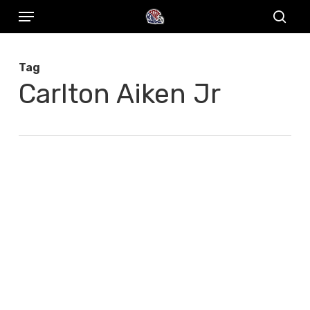
Menu
Skip
to
sear
main
Tag
content
Carlton Aiken Jr