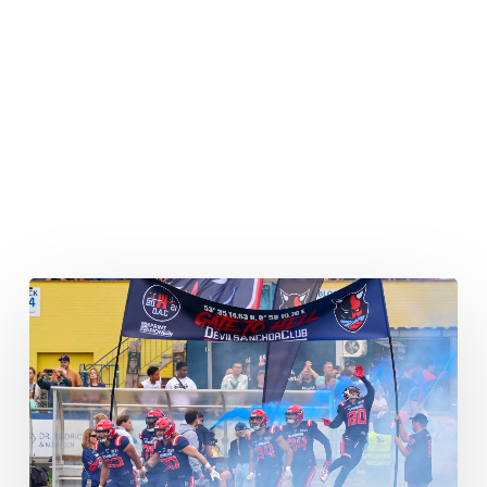
Sea
Devils
Quarterback
Carlton
Aiken
Jr.
dominiert