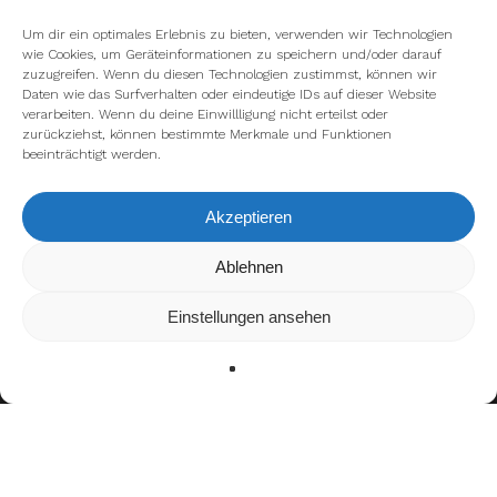
Um dir ein optimales Erlebnis zu bieten, verwenden wir Technologien
wie Cookies, um Geräteinformationen zu speichern und/oder darauf
zuzugreifen. Wenn du diesen Technologien zustimmst, können wir
Daten wie das Surfverhalten oder eindeutige IDs auf dieser Website
verarbeiten. Wenn du deine Einwillligung nicht erteilst oder
zurückziehst, können bestimmte Merkmale und Funktionen
beeinträchtigt werden.
Akzeptieren
Wir verwenden Cookies, um dir die bestmögliche Erfahrung auf
Ablehnen
unserer Website zu bieten.
In den
Einstellungen
kannst du erfahren, welche Cookies wir
Einstellungen ansehen
verwenden oder sie ausschalten.
Zustimmen
Ablehnen
Einstellungen