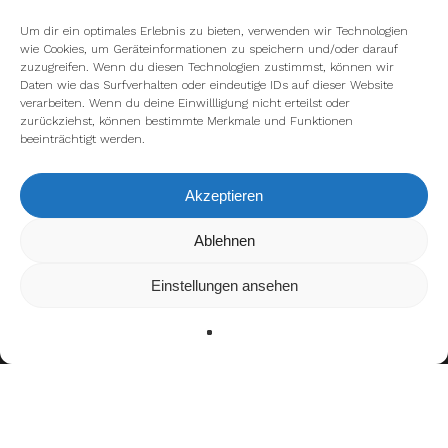
Um dir ein optimales Erlebnis zu bieten, verwenden wir Technologien
wie Cookies, um Geräteinformationen zu speichern und/oder darauf
zuzugreifen. Wenn du diesen Technologien zustimmst, können wir
Daten wie das Surfverhalten oder eindeutige IDs auf dieser Website
verarbeiten. Wenn du deine Einwillligung nicht erteilst oder
zurückziehst, können bestimmte Merkmale und Funktionen
beeinträchtigt werden.
Akzeptieren
Wir verwenden Cookies, um dir die bestmögliche Erfahrung auf
Ablehnen
unserer Website zu bieten.
In den
Einstellungen
kannst du erfahren, welche Cookies wir
Einstellungen ansehen
verwenden oder sie ausschalten.
Zustimmen
Ablehnen
Einstellungen