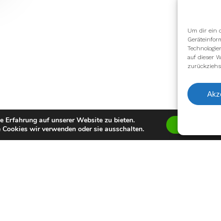
Um dir ein 
Geräteinfor
Technologie
auf dieser W
zurückziehs
Akz
e Erfahrung auf unserer Website zu bieten.
Zustimmen
 Cookies wir verwenden oder sie ausschalten.
facebook
youtube
instagram
spotify
twitch
email