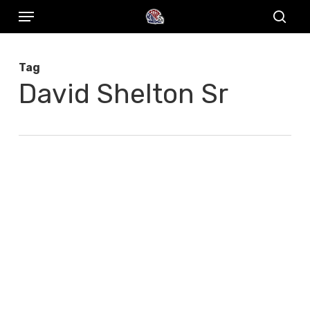
Menu
Skip
to
sear
main
Tag
content
David Shelton Sr