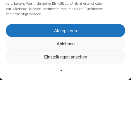
verarbeiten. Wenn du deine Einwillligung nicht erteilst oder
zurückziehst, können bestimmte Merkmale und Funktionen
beeinträchtigt werden.
Akzeptieren
Wir verwenden Cookies, um dir die bestmögliche Erfahrung auf
Ablehnen
unserer Website zu bieten.
In den
Einstellungen
kannst du erfahren, welche Cookies wir
Einstellungen ansehen
verwenden oder sie ausschalten.
Zustimmen
Ablehnen
Einstellungen