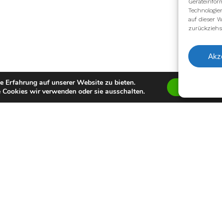
Geräteinfor
Technologie
auf dieser W
zurückziehs
Akz
e Erfahrung auf unserer Website zu bieten.
Zustimmen
 Cookies wir verwenden oder sie ausschalten.
facebook
youtube
instagram
spotify
twitch
email
Impressum
Datenschutzerklärung