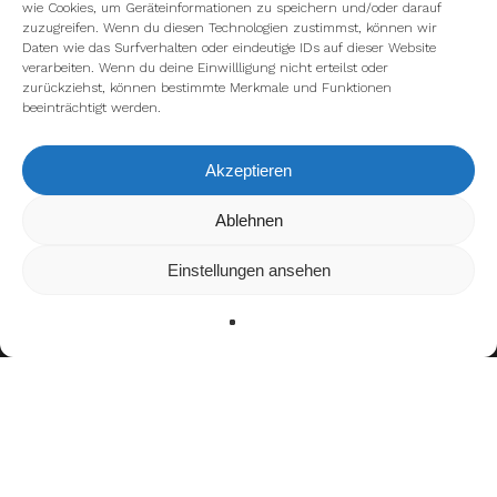
wie Cookies, um Geräteinformationen zu speichern und/oder darauf
zuzugreifen. Wenn du diesen Technologien zustimmst, können wir
Daten wie das Surfverhalten oder eindeutige IDs auf dieser Website
verarbeiten. Wenn du deine Einwillligung nicht erteilst oder
zurückziehst, können bestimmte Merkmale und Funktionen
beeinträchtigt werden.
Akzeptieren
Wir verwenden Cookies, um dir die bestmögliche Erfahrung auf
Ablehnen
unserer Website zu bieten.
In den
Einstellungen
kannst du erfahren, welche Cookies wir
Einstellungen ansehen
verwenden oder sie ausschalten.
Zustimmen
Ablehnen
Einstellungen