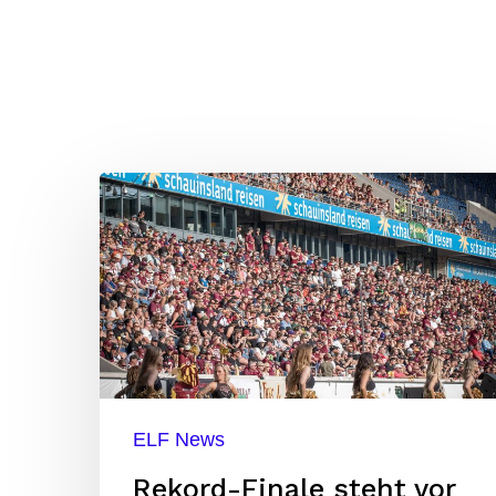
Rekord-
Finale
steht
vor
der
Tür
ELF News
Rekord-Finale steht vor