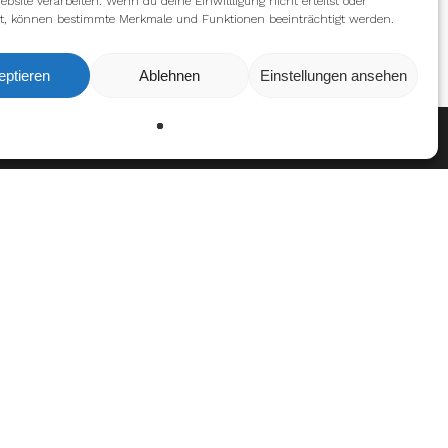
ebsite verarbeiten. Wenn du deine Einwillligung nicht erteilst oder
t, können bestimmte Merkmale und Funktionen beeinträchtigt werden.
eptieren
Ablehnen
Einstellungen ansehen
Ablehnen
Einstellungen