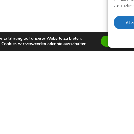
auf dieser W
zurückziehs
Akz
e Erfahrung auf unserer Website zu bieten.
Zustimmen
 Cookies wir verwenden oder sie ausschalten.
facebook
youtube
instagram
spotify
twitch
email
Impressum
Datenschutzerklärung