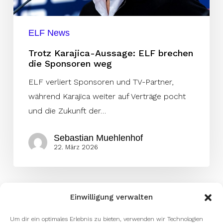
weg
ELF News
Trotz Karajica-Aussage: ELF brechen
die Sponsoren weg
ELF verliert Sponsoren und TV-Partner,
während Karajica weiter auf Verträge pocht
und die Zukunft der…
Sebastian Muehlenhof
22. März 2026
Einwilligung verwalten
Um dir ein optimales Erlebnis zu bieten, verwenden wir Technologien