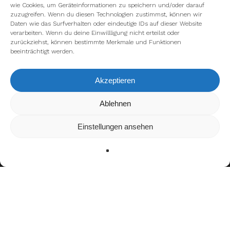
wie Cookies, um Geräteinformationen zu speichern und/oder darauf
zuzugreifen. Wenn du diesen Technologien zustimmst, können wir
Daten wie das Surfverhalten oder eindeutige IDs auf dieser Website
verarbeiten. Wenn du deine Einwillligung nicht erteilst oder
zurückziehst, können bestimmte Merkmale und Funktionen
beeinträchtigt werden.
Akzeptieren
Wir verwenden Cookies, um dir die bestmögliche Erfahrung auf
Ablehnen
unserer Website zu bieten.
In den
Einstellungen
kannst du erfahren, welche Cookies wir
Einstellungen ansehen
verwenden oder sie ausschalten.
Zustimmen
Ablehnen
Einstellungen