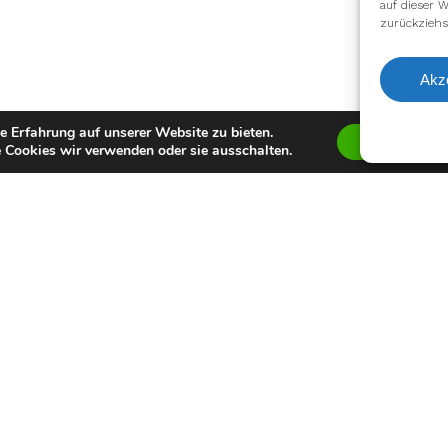
auf dieser W
zurückziehs
Akz
e Erfahrung auf unserer Website zu bieten.
Zustimmen
 Cookies wir verwenden oder sie ausschalten.
facebook
youtube
instagram
spotify
twitch
email
Impressum
Datenschutzerklärung