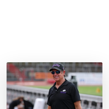
Galaxy
entlässt
Trainerstab
nach
nur
einer
Saison