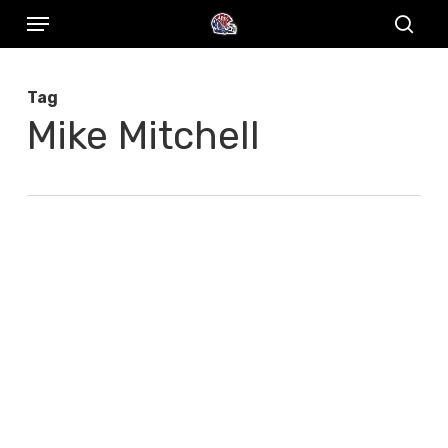
Menu
Skip
to
sear
main
Tag
content
Mike Mitchell