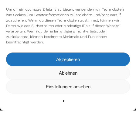
Um dir ein optimales Erlebnis zu bieten, verwenden wir Technologien
wie Cookies, um Geräteinformationen zu speichern und/oder darauf
zuzugreifen. Wenn du diesen Technologien zustimmst, können wir
Daten wie das Surfverhalten oder eindeutige IDs auf dieser Website
verarbeiten. Wenn du deine Einwillligung nicht erteilst oder
zurückziehst, können bestimmte Merkmale und Funktionen
beeinträchtigt werden.
Akzeptieren
Wir verwenden Cookies, um dir die bestmögliche Erfahrung auf
Ablehnen
unserer Website zu bieten.
In den
Einstellungen
kannst du erfahren, welche Cookies wir
Einstellungen ansehen
verwenden oder sie ausschalten.
Zustimmen
Ablehnen
Einstellungen