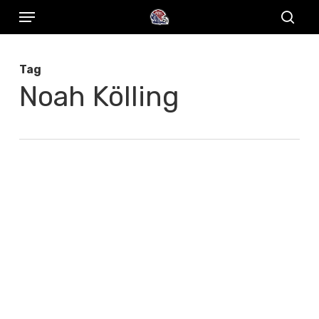
Menu
Skip
to
sear
main
Tag
content
Noah Kölling