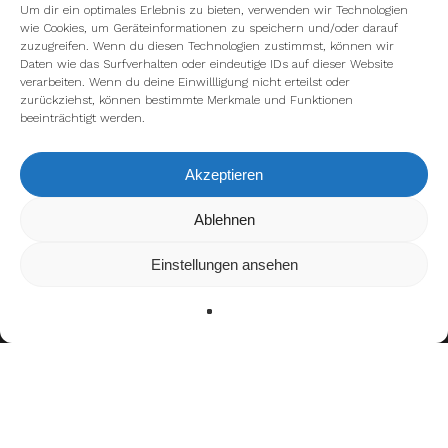
Um dir ein optimales Erlebnis zu bieten, verwenden wir Technologien
wie Cookies, um Geräteinformationen zu speichern und/oder darauf
zuzugreifen. Wenn du diesen Technologien zustimmst, können wir
Daten wie das Surfverhalten oder eindeutige IDs auf dieser Website
verarbeiten. Wenn du deine Einwillligung nicht erteilst oder
zurückziehst, können bestimmte Merkmale und Funktionen
beeinträchtigt werden.
Akzeptieren
Wir verwenden Cookies, um dir die bestmögliche Erfahrung auf
Ablehnen
unserer Website zu bieten.
In den
Einstellungen
kannst du erfahren, welche Cookies wir
Einstellungen ansehen
verwenden oder sie ausschalten.
Zustimmen
Ablehnen
Einstellungen