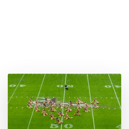
Neue
Spieler
für
Rhein
Fire