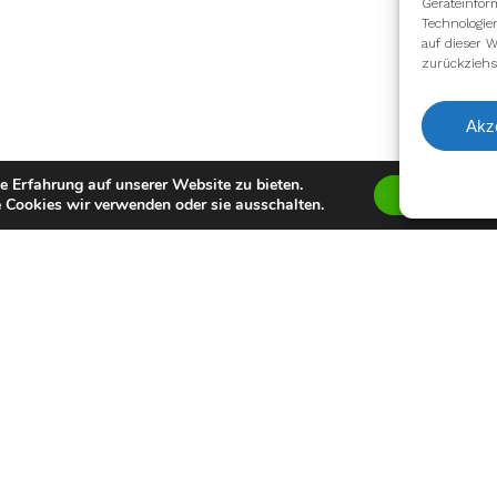
Geräteinfor
Technologie
auf dieser W
zurückziehs
Akz
e Erfahrung auf unserer Website zu bieten.
Zustimmen
 Cookies wir verwenden oder sie ausschalten.
facebook
youtube
instagram
spotify
twitch
email
Impressum
Datenschutzerklärung