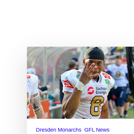
Tofumni
Lala:
„Wir
wollen
den
Titel
holen“
Dresden Monarchs
GFL News