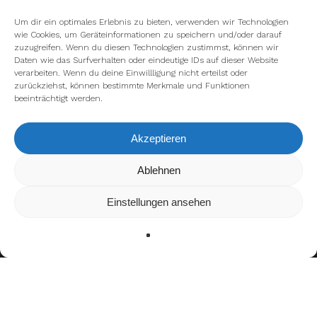
Um dir ein optimales Erlebnis zu bieten, verwenden wir Technologien
wie Cookies, um Geräteinformationen zu speichern und/oder darauf
zuzugreifen. Wenn du diesen Technologien zustimmst, können wir
Daten wie das Surfverhalten oder eindeutige IDs auf dieser Website
verarbeiten. Wenn du deine Einwillligung nicht erteilst oder
zurückziehst, können bestimmte Merkmale und Funktionen
beeinträchtigt werden.
Akzeptieren
Ablehnen
Wir verwenden Cookies, um dir die bestmögliche Erfahrung
auf unserer Website zu bieten.
In den
Einstellungen
kannst du erfahren, welche Cookies
Einstellungen ansehen
wir verwenden oder sie ausschalten.
Zustimmen
Ablehnen
Einstellungen