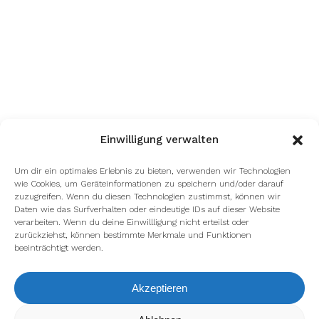
Einwilligung verwalten
Um dir ein optimales Erlebnis zu bieten, verwenden wir Technologien
wie Cookies, um Geräteinformationen zu speichern und/oder darauf
zuzugreifen. Wenn du diesen Technologien zustimmst, können wir
facebook
youtube
instagram
spotify
twitch
Daten wie das Surfverhalten oder eindeutige IDs auf dieser Website
verarbeiten. Wenn du deine Einwillligung nicht erteilst oder
zurückziehst, können bestimmte Merkmale und Funktionen
beeinträchtigt werden.
email
Akzeptieren