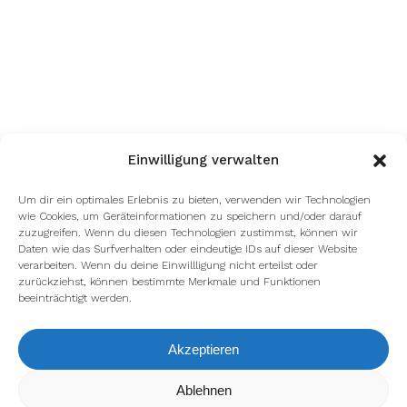
Einwilligung verwalten
Um dir ein optimales Erlebnis zu bieten, verwenden wir Technologien
wie Cookies, um Geräteinformationen zu speichern und/oder darauf
zuzugreifen. Wenn du diesen Technologien zustimmst, können wir
facebook
youtube
instagram
spotify
twitch
Daten wie das Surfverhalten oder eindeutige IDs auf dieser Website
verarbeiten. Wenn du deine Einwillligung nicht erteilst oder
zurückziehst, können bestimmte Merkmale und Funktionen
beeinträchtigt werden.
email
Akzeptieren
Wir verwenden Cookies, um dir die bestmögliche Erfahrung auf
Ablehnen
Impressum
Datenschutzerklärung
unserer Website zu bieten.