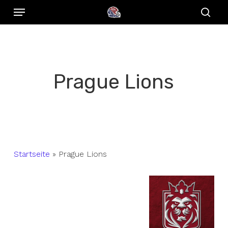
Menu
Skip
to
sear
main
content
Prague Lions
Startseite
»
Prague Lions