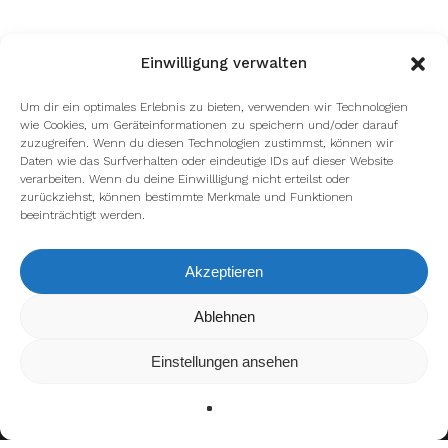
Einwilligung verwalten
Um dir ein optimales Erlebnis zu bieten, verwenden wir Technologien
wie Cookies, um Geräteinformationen zu speichern und/oder darauf
zuzugreifen. Wenn du diesen Technologien zustimmst, können wir
Daten wie das Surfverhalten oder eindeutige IDs auf dieser Website
verarbeiten. Wenn du deine Einwillligung nicht erteilst oder
zurückziehst, können bestimmte Merkmale und Funktionen
beeinträchtigt werden.
Akzeptieren
Ablehnen
Wir verwenden Cookies, um dir die bestmögliche Erfahrung
auf unserer Website zu bieten.
In den
Einstellungen
kannst du erfahren, welche Cookies
Einstellungen ansehen
wir verwenden oder sie ausschalten.
Zustimmen
Ablehnen
Einstellungen