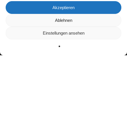
Akzeptieren
Wir verwenden Cookies, um dir die bestmögliche Erfahrung auf
Ablehnen
unserer Website zu bieten.
In den
Einstellungen
kannst du erfahren, welche Cookies wir
Einstellungen ansehen
verwenden oder sie ausschalten.
Zustimmen
Ablehnen
Einstellungen
Teamerfolge
Junioren-Europameister (2017)
Auszeichnungen
Kärntner des Jahres in der Kategorie Sport
(2018)
ELF All-Star Second Team (2022)