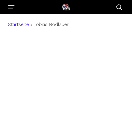
Menu
Skip
to
sear
main
Startseite
»
Tobias Rodlauer
content