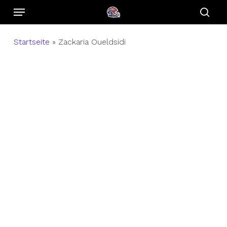
Menu
Skip
to
sear
main
Startseite
»
Zackaria Oueldsidi
content