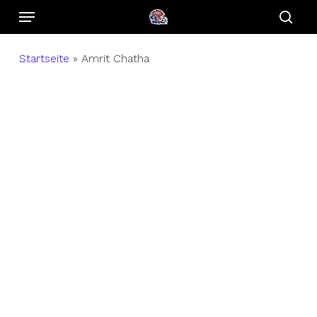
Menu
Skip
to
sear
main
Startseite
»
Amrit Chatha
content