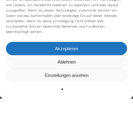
wie Cookies, um Geräteinformationen zu speichern und/oder darauf
zuzugreifen. Wenn du diesen Technologien zustimmst, können wir
Daten wie das Surfverhalten oder eindeutige IDs auf dieser Website
verarbeiten. Wenn du deine Einwillligung nicht erteilst oder
zurückziehst, können bestimmte Merkmale und Funktionen
beeinträchtigt werden.
Akzeptieren
Ablehnen
Wir verwenden Cookies, um dir die bestmögliche Erfahrung
auf unserer Website zu bieten.
In den
Einstellungen
kannst du erfahren, welche Cookies
Einstellungen ansehen
wir verwenden oder sie ausschalten.
Zustimmen
Ablehnen
Einstellungen
Bisherige Stationen
2021–2024: UWE Bullets