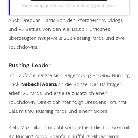
Ein Beitrag geteilt von 🏈Foot Bowl (@foot.bowl)
Auch Drequan Harris von den Pforzheim Wilddogs
und PJ Settles von den Kiel Baltic Hurricanes
überzeugten mit jeweils 232 Passing Yards und zwei
Touchdowns.
Rushing Leader
Im Laufspiel setzte sich Regensburg Phoenix Running
Back
Nebechi Abana
an die Spitze. Der Ballträger
erlief 126 Yards und erzielte zusätzlich einen
Touchdown. Direkt dahinter folgt Dresdens Tofunmi
Lala mit 90 Rushing Yards und einem Score.
Kiels Maximilian Lundahl komplettiert die Top drei mit
87 Rushing Yards. Ebenfalls auffällig: Hildesheims