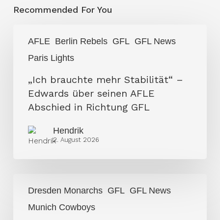
Recommended For You
„Ich
AFLE
Berlin Rebels
GFL
GFL News
brauchte
Paris Lights
mehr
Stabilität“
„Ich brauchte mehr Stabilität“ –
–
Edwards über seinen AFLE
Edwards
Abschied in Richtung GFL
über
Hendrik
seinen
2. August 2026
AFLE
Abschied
in
Dresden
Richtung
Dresden Monarchs
GFL
GFL News
Monarchs
GFL
Munich Cowboys
feiern