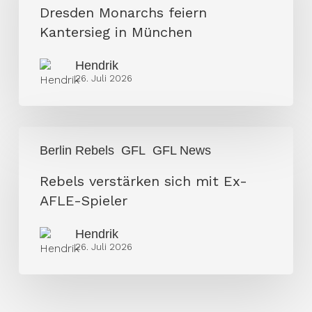
Kantersieg
Dresden Monarchs feiern
in
Kantersieg in München
München
Hendrik
26. Juli 2026
Rebels
Berlin Rebels
GFL
GFL News
verstärken
sich
Rebels verstärken sich mit Ex-
mit
AFLE-Spieler
Ex-
Hendrik
AFLE-
26. Juli 2026
Spieler