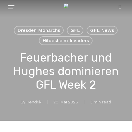
Menu
Skip
to
sear
main
content
Dresden Monarchs
GFL
GFL News
Hildesheim Invaders
Feuerbacher und
Hughes dominieren
GFL Week 2
By
Hendrik
20. Mai 2026
3 min read