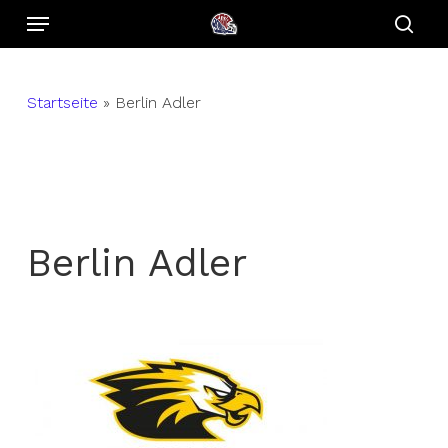
Menu
Skip
to
sear
main
content
Startseite
»
Berlin Adler
Berlin Adler